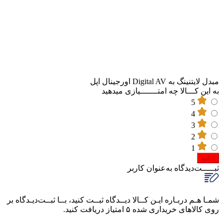
مبدل لایتنینگ به Digital AV اورجینال اپل
به این کـــالا چه امتـــــــیازی میدهید
5
4
3
2
1
ادامه
ثبـــــت‌دیدگاه
به‌عنوان کاربر
شمـا هـم دربـاره ایـن کــالا دیــدگاه ثبــت کنید، بــا ثبــت‌دیـدگاه بر
روی کالاهای خریداری شده ۵ امتیاز دریافت کنید.