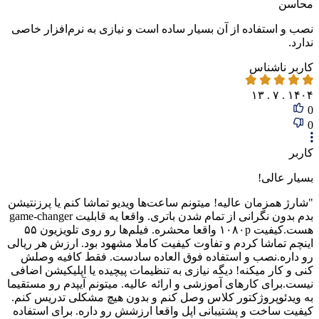
محاسن
نصب و استفاده از آن بسیار ساده است و نیازی به نرم‌افزار خاصی
ندارد.
کاربر ناشناس
۱۴۰۴ . ۷ . ۱۳
0
0
کاربر
بسیار عالی!
"شارژ همزمان عالیه! میتونم ساعت‌ها ویدیو تماشا کنم یا پرزنتیشن
بدم بدون نگرانی از تمام شدن باتری. واقعا یه قابلیت game-changer
هست.کیفیت ۱۰۸۰p واقعا محشره. فیلم‌ها رو روی تلویزیون ۵۵
اینچم تماشا کردم و تفاوت کیفیت کاملا مشهود بود. ارزش هر ریالی
رو داره.نصب و استفاده فوق العاده سادست. فقط کافیه وصلش
کنی و کار میکنه! دیگه نیازی به تنظیمات پیچیده یا اپلیکیشن اضافی
نیست.برای کارهای آموزشی و ارائه عالیه. میتونم آیپدم رو مستقیما
به ویدئوپروژکتور کلاس وصل کنم و بدون هیچ مشکلی تدریس کنم.
کیفیت ساخت و پشتیبانی اپل واقعا ارزشش رو داره. برای استفاده