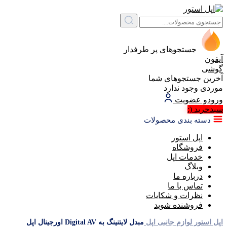
جستجوهای پر طرفدار
آیفون
گوشی
آخرین جستجوهای شما
موردی وجود ندارد
ورود
و عضویت
سبد‌خرید
(:
دسته بندی محصولات
اپل استور
فروشگاه
خدمات اپل
وبلاگ
درباره ما
تماس با ما
نظرات و شکایات
فروشنده شوید
اپل استور
لوازم جانبی اپل
مبدل لایتنینگ به Digital AV اورجینال اپل