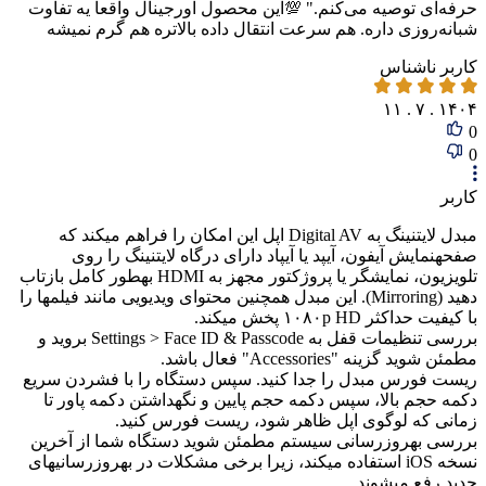
حرفه‌ای توصیه می‌کنم." 💯این محصول اورجینال واقعا یه تفاوت
شبانه‌روزی داره. هم سرعت انتقال داده بالاتره هم گرم نمیشه
کاربر ناشناس
۱۴۰۴ . ۷ . ۱۱
0
0
کاربر
مبدل لایتنینگ به Digital AV اپل این امکان را فراهم میکند که
صفحهنمایش آیفون، آیپد یا آیپاد دارای درگاه لایتنینگ را روی
تلویزیون، نمایشگر یا پروژکتور مجهز به HDMI بهطور کامل بازتاب
دهید (Mirroring). این مبدل همچنین محتوای ویدیویی مانند فیلمها را
با کیفیت حداکثر ۱۰۸۰p HD پخش میکند.
بررسی تنظیمات قفل به Settings > Face ID & Passcode بروید و
مطمئن شوید گزینه "Accessories" فعال باشد.
ریست فورس مبدل را جدا کنید. سپس دستگاه را با فشردن سریع
دکمه حجم بالا، سپس دکمه حجم پایین و نگهداشتن دکمه پاور تا
زمانی که لوگوی اپل ظاهر شود، ریست فورس کنید.
بررسی بهروزرسانی سیستم مطمئن شوید دستگاه شما از آخرین
نسخه iOS استفاده میکند، زیرا برخی مشکلات در بهروزرسانیهای
جدید رفع میشوند.