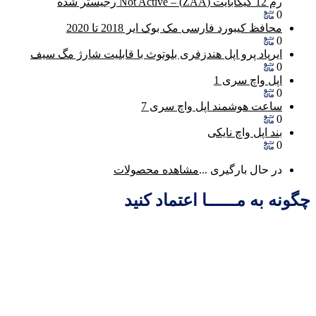
رم 12 گیگابایت (ZAA) – Not Active رجیستر شده
0
محافظ کیبورد فارسی مک بوک ایر 2018 تا 2020
0
ایرپاد پرو اپل هندزفری بلوتوث با قابلیت شارژ مگ سیف
0
اپل واچ سری 1
0
ساعت هوشمند اپل واچ سری 7
0
بند اپل واچ نایکی
0
در حال بارگیری ...
مشاهده محصولات
چگونه به مــــــا اعتماد کنید