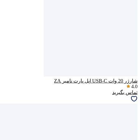
شارژر 20 وات USB-C اپل پارت نامبر ZA
4.0
تماس بگیرید