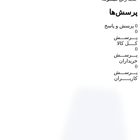
پرسش‌ها
0
پرسش و پاسخ
0
پـــرســـش
کــــل کالا
0
پـــرســـش
خریداران
0
پـــرســـش
کاربـــــران