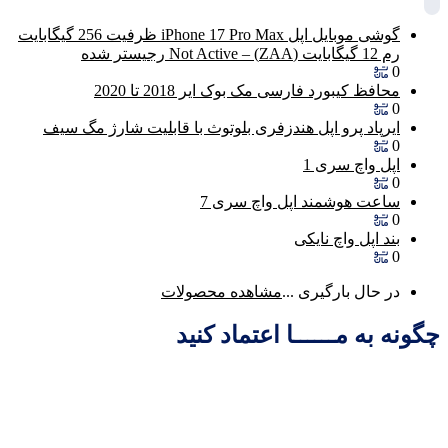
گوشی موبایل اپل iPhone 17 Pro Max ظرفیت 256 گیگابایت
رم 12 گیگابایت (ZAA) – Not Active رجیستر شده
0
محافظ کیبورد فارسی مک بوک ایر 2018 تا 2020
0
ایرپاد پرو اپل هندزفری بلوتوث با قابلیت شارژ مگ سیف
0
اپل واچ سری 1
0
ساعت هوشمند اپل واچ سری 7
0
بند اپل واچ نایکی
0
در حال بارگیری ...
مشاهده محصولات
چگونه به مــــــا اعتماد کنید