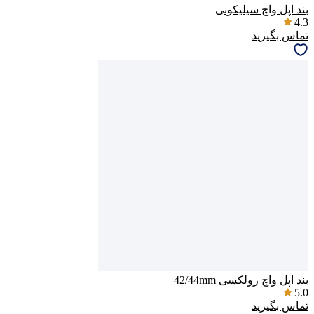
بند اپل واچ سیلیکونی
4.3
تماس بگیرید
بند اپل واچ رولکسی 42/44mm
5.0
تماس بگیرید