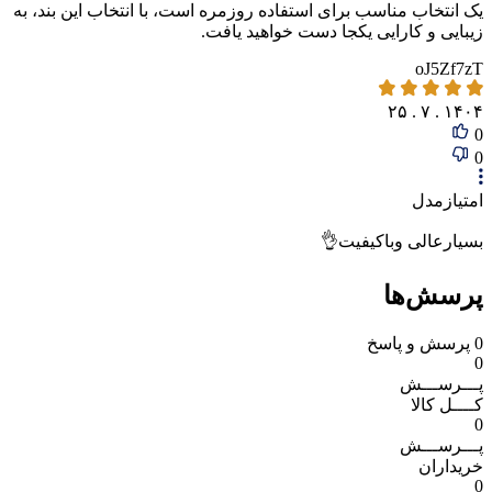
یک انتخاب مناسب برای استفاده روزمره است، با انتخاب این بند، به
زیبایی و کارایی یکجا دست خواهید یافت.
oJ5Zf7zT
۱۴۰۴ . ۷ . ۲۵
0
0
امتیازمدل
بسیارعالی وباکیفیت👌
پرسش‌ها
0
پرسش و پاسخ
0
پـــرســـش
کــــل کالا
0
پـــرســـش
خریداران
0