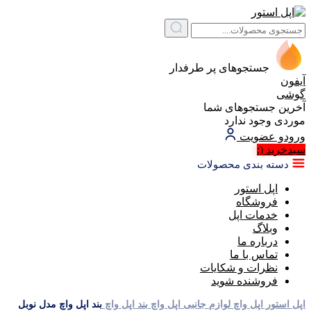
جستجوهای پر طرفدار
آیفون
گوشی
آخرین جستجوهای شما
موردی وجود ندارد
ورود
و عضویت
سبد‌خرید
(:
دسته بندی محصولات
اپل استور
فروشگاه
خدمات اپل
وبلاگ
درباره ما
تماس با ما
نظرات و شکایات
فروشنده شوید
اپل استور
اپل واچ
لوازم جانبی اپل واچ
بند اپل واچ
بند اپل واچ مدل نوبل