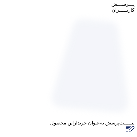
پـــرســـش
کاربـــــران
ثبـــــت‌پرسش
به‌عنوان ‌خریدار‌این‌ محصول