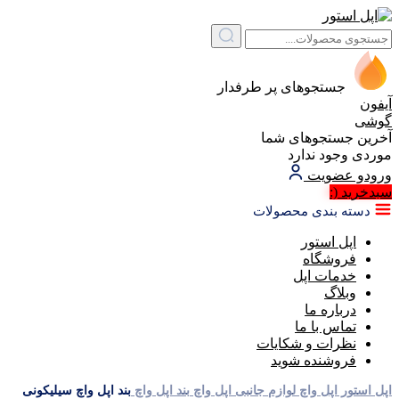
جستجوهای پر طرفدار
آیفون
گوشی
آخرین جستجوهای شما
موردی وجود ندارد
ورود
و عضویت
سبد‌خرید
(:
دسته بندی محصولات
اپل استور
فروشگاه
خدمات اپل
وبلاگ
درباره ما
تماس با ما
نظرات و شکایات
فروشنده شوید
اپل استور
اپل واچ
لوازم جانبی اپل واچ
بند اپل واچ
بند اپل واچ سیلیکونی