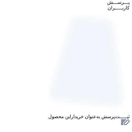
پـــرســـش
کاربـــــران
ثبـــــت‌پرسش
به‌عنوان ‌خریدار‌این‌ محصول