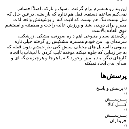
این بند رو همسرم برام گرفت... سبک و نازکه، اصلاً احساس
نمی‌کنم ساعتم دستمه. قفل هم نداره که باز بشه، درعین حال که
شل نیست تنگ هم نیست که اذیت کنه از پوشیدنش واقعا لذت
میبرم برای دویدن ،شنا و ورزش عالیه راحت و مطمئنه و امنیتشم
فوق العاده بالاست
رنگ‌بندی بسیار متنوعی اهم داره صورتی، مشکی، زرشکی،
سرمه‌ای و... من خودم همسرم مشکیش رو گرفته خیلی نازه
میتونی با استایل های مختلف ستش کنی طراحیشم بدون قفله که
به جز زیبایی که جلوه میکنه موقعه تایپ کردن با لپ‌تاپ یا انجام
کارهای دیگر، بند با میز برخورد کنه یا هرجا و هرچیزه دیگه ای و
صدای بدی ایجاد نمیکنه
پرسش‌ها
0
پرسش و پاسخ
0
پـــرســـش
کــــل کالا
0
پـــرســـش
خریداران
0