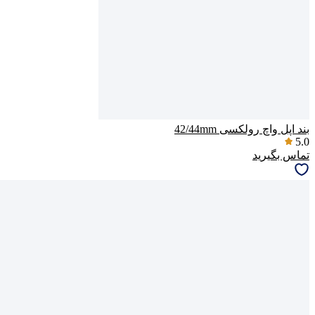
بند اپل واچ رولکسی 42/44mm
5.0
تماس بگیرید