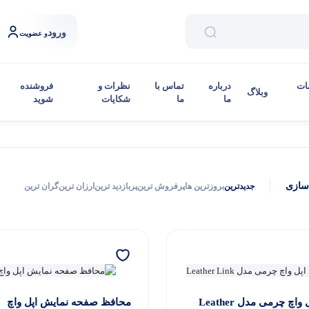
ورود
و عضویت
ات
درباره
تماس با
نظرات و
فروشنده
وبلاگ
ما
ما
شکایات
شوید
سازی
جدیدترین
بروزترین ها
پرفروش ترین
پربازدید ترین
ارزان ترین
گران ترین
بند اپل واچ چرمی مدل Leather
محافظ صفحه نمایش اپل واچ