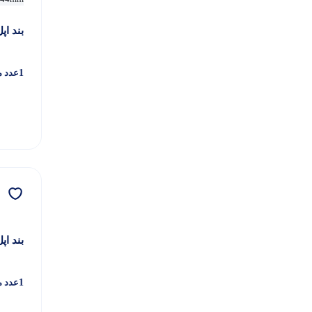
هوم پاد
1
بند ا
1
عدد م
بند اپ
1
عدد م