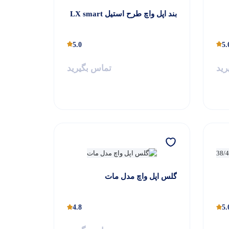
بند اپل واچ طرح استیل LX smart
5.0
5.
رید
تماس بگیرید
گلس اپل واچ مدل مات
4.8
5.