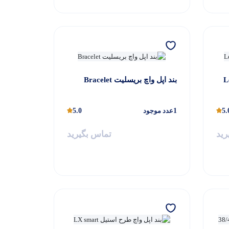
بند اپل واچ بریسلیت Bracelet
5.
1
عدد موجود
5.0
رید
تماس بگیرید