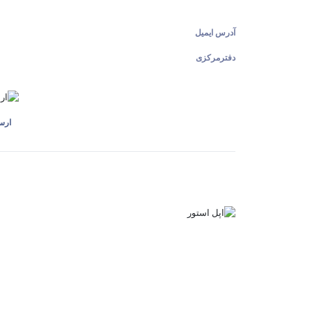
آدرس ایمیل
دفترمرکزی
ارس
گفتگو با غرفه‌دار
در حال اتصال...