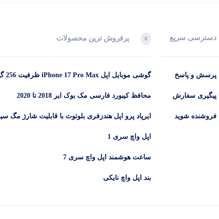
دسترسی سریع
پرفروش ترین محصولات
پرسش و پاسخ
گوشی موبای
12 گیگابایت (ZAA) – Not Active رجیستر شده
پیگیری سفارش
محافظ کیبورد فارسی مک بوک ایر 2018 تا 2020
فروشنده شوید
ایرپاد پرو اپل هندزفری بلوتوث با قابلیت شارژ مگ س
اپل واچ سری 1
ساعت هوشمند اپل واچ سری 7
بند اپل واچ نایکی