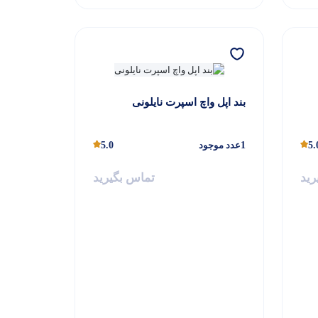
بند اپل واچ اسپرت نایلونی
5.
1
عدد موجود
5.0
رید
تماس بگیرید