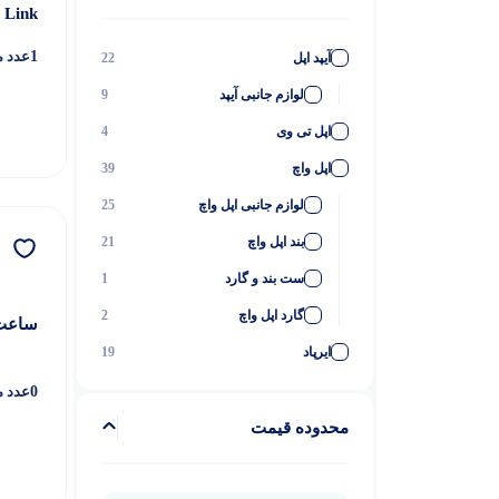
Link
1
عدد م
آیپد اپل
22
لوازم جانبی آیپد
9
اپل تی وی
4
اپل واچ
39
لوازم جانبی اپل واچ
25
بند اپل واچ
21
ست بند و گارد
1
گارد اپل واچ
2
ساعت 
ایرپاد
19
لوازم جانبی ایرپاد
6
0
عدد م
ایرتگ اپل
5
محدوده قیمت
گوشی موبایل آیفون
90