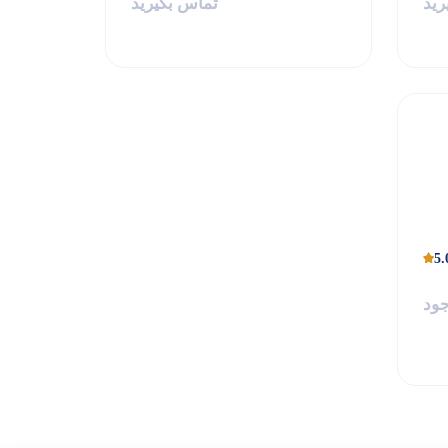
رید
تماس بگیرید
5.
جود