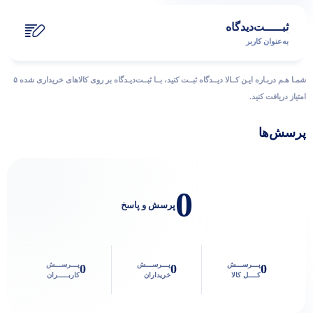
ثبـــــت‌دیدگاه
به‌عنوان کاربر
شمـا هـم دربـاره ایـن کــالا دیــدگاه ثبــت کنید، بــا ثبــت‌دیـدگاه بر روی کالاهای خریداری شده ۵
امتیاز دریافت کنید.
پرسش‌ها
0
پرسش و پاسخ
پـــرســـش
پـــرســـش
پـــرســـش
0
0
0
کــــل کالا
خریداران
کاربـــــران
پاسخگوی سوالات شما هستیم