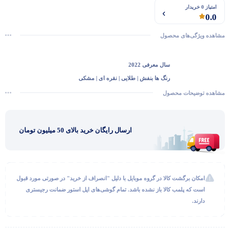
امتیاز 0 خریدار
0.0
مشاهده ویژگی‌های محصول
سال معرفی
2022
رنگ‌ ها
بنفش | طلایی | نقره ای | مشکی
جنس بدنه
استیل ضد زنگ
مشاهده توضیحات محصول
جنس پشت
شیشه تقویت شده
محافظ صفحه نمایش
سرامیک
گفتگو با غرفه‌دار
ارسال رایگان خرید بالای 50 میلیون تومان
ظرفیت
256 گیگ
در حال اتصال...
وضوح تصویر
2556×1179
تراکم پیکسلی
460 در هر اینچ
استاندارد ضد آب
IP68 – تا عمق 6 متر به مدت
امکان برگشت کالا در گروه موبایل با دلیل "انصراف از خرید" در صورتی مورد قبول
30 دقیقه
است که پلمب کالا باز نشده باشد. تمام گوشی‌های اپل استور ضمانت رجیستری
پردازنده
A16 Bionic
دارند.
دوربین اصلی
48 مگاپیکسل
دوربین اولترا واید
12 مگاپیکسل