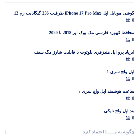
گوشی موبایل اپل iPhone 17 Pro Max ظرفیت 256 گیگابایت رم 12
در 
0
گیگابایت (ZAA) – Not Active رجیستر شده
م
محافظ کیبورد فارسی مک بوک ایر 2018 تا 2020
0
ایرپاد پرو اپل هندزفری بلوتوث با قابلیت شارژ مگ سیف
0
اپل واچ سری 1
0
ساعت هوشمند اپل واچ سری 7
0
بند اپل واچ نایکی
0
چگونه به مــــــا اعتماد کنید