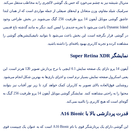
متریال شیشه نیز به چشم می‌خورد که حس یک گوشی لاکچری را به مخاطب منتقل می‌کند.
سرامیک شیلد مقاوم، وزن متعادل و لبه‌های صیقلی از جمله مواردی است که از همان ابتدا
عاشق گوشی موبایل آیفون 14 پرو ظرفیت 256 گیگ می‌شوید. در بخش طراحی وجود
Dynamic Island باعث می‌شود تا تجربه جدیدی را لمس کنید. دیگر به مانند گذشته ناچ قدیمی
در گوشی قرار نگرفته است. این بخش باعث می‌شود تا بتوانید ناتیفیکیشن‌های گوشی را
مشاهده کرده و تجربه کاربری بهبود یافته‌ای را داشته باشید.
نمایشگر Super Retina XDR
آیفون 14 پرو دارای یک صفحه نمایش 6.1 اینچی با نرخ پردازش تصویر 120 هرتز است. این
یعنی اسکرول صفحه نمایش بسیار نرم است و اجرای بازی‌ها به بهترین شکل انجام می‌شود.
روشنایی فوق‌العاده بالای تصویر به کاربران کمک خواهد کرد تا زیر نور آفتاب نیز بتوانند
محتوا را به راحتی مشاهده کنند. نمایشگر گوشی موبایل آیفون 14 پرو ظرفیت 256 گیگ به
گونه‌ای است که هیچ کاربری را ناامید نمی‌کند.
قدرت پردازشی بالا با A16 Bionic
این گوشی دارای یک پردازشگر قوی با نام A16 Bionic است که به عنوان یک چیپست قوی