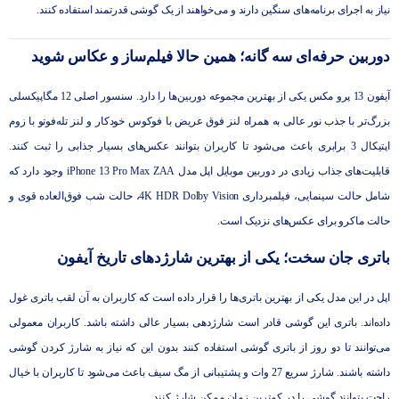
نیاز به اجرای برنامه‌های سنگین دارند و می‌خواهند از یک گوشی قدرتمند استفاده کنند.
دوربین حرفه‌ای سه گانه؛ همین حالا فیلم‌ساز و عکاس شوید
آیفون 13 پرو مکس یکی از بهترین مجموعه دوربین‌ها را دارد. سنسور اصلی 12 مگاپیکسلی
بزرگ‌تر با جذب نور عالی به همراه لنز فوق عریض با فوکوس خودکار و لنز تله‌فوتو با زوم
اپتیکال 3 برابری باعث می‌شود تا کاربران بتوانند عکس‌های بسیار جذابی را ثبت کنند.
قابلیت‌های جذاب زیادی در دوربین موبایل اپل مدل iPhone 13 Pro Max ZAA وجود دارد که
شامل حالت سینمایی، فیلمبرداری 4K HDR Dolby Vision، حالت شب فوق‌العاده قوی و
حالت ماکرو برای عکس‌های نزدیک است.
باتری جان سخت؛ یکی از بهترین شارژدهای تاریخ آیفون
اپل در این مدل یکی از بهترین باتری‌ها را قرار داده است که کاربران به آن لقب باتری غول
داده‌اند. باتری این گوشی قادر است شارژدهی بسیار عالی داشته باشد. کاربران معمولی
می‌توانند تا دو روز از باتری گوشی استفاده کنند بدون این که نیاز به شارژ کردن گوشی
داشته باشند. شارژ سریع 27 وات و پشتیبانی از مگ سیف باعث می‌شود تا کاربران با خیال
راحت بتوانند گوشی را در کمترین زمان ممکن شارژ کنند.