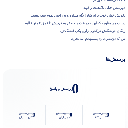
دوربینش خیلی باکیفیت و قویه
پاسخگوی سوالات شما هستیم
باتریش خیلی خوب برام شارژ نگه میداره و به راحتی تموم بشو نیست
در آب هم مقاومه که این هم باعث منحصفر به فردیش تا عمق ۶ متر عالیه
رنگای خوشگلش هرکدوم ازاون یکی قشنگ تره
من که دوسش دارم پیشنهادم اینه بخرید
پرسش‌ها
0
پرسش و پاسخ
پـــرســـش
پـــرســـش
پـــرســـش
0
0
0
کــــل کالا
خریداران
کاربـــــران