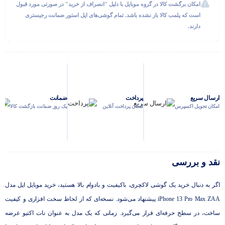
امکان برگشت کالا در گروه موبایل با دلیل "انصراف از خرید" در صورتی مورد قبول
استاندارد ضد آب
IP68 – تا عمق 6 متر به مدت
است که پلمب کالا باز نشده باشد. تمام گوشی‌های اپل استور ضمانت رجیستری
30 دقیقه
دارند.
پردازنده
A15 Bionic
دوربین اصلی
12 مگاپیکسل حرفه ای در حالت
های تله فوتو، عریض و فوق عریض
کیفیت فیلم برداری
HDR Dolby Vision 60fps –
4K 60fps – 1080p 60fps – 720p 30fps
ارسال سریع
پرداخت
ضمانت
امکان تحویل اکسپرس
امکان پرداخت آنلاین
یک روز ضمانت بازگشت کالا
نقد و بررسی
اگر به دنبال خرید یک گوشی لاکچری، باکیفیت و بادوام بالا هستید، خرید موبایل اپل مدل
iPhone 13 Pro Max ZAA پیشنهاد می‌شود. نسخه‌ای که از لحاظ سخت افزاری و کیفیت
ساخت، در سطح حرفه‌ای قرار می‌گیرد. زمانی که یک مدل به عنوان نات اکتیو عرضه