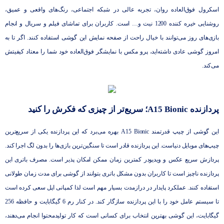
اسکرول فوق‌العاده روان، تجربه عالی در شبکه اجتماعی، رنگ‌های واقعی و عمیق،
روشنایی خیره کننده 1200 نیت و… است. کاربران برای تماشای فیلم و سریال و انجام
بازی‌های روز می‌توانند با خیال راحت از صفحه نمایش این گوشی استفاده کنند. اگر تا به
امروز گوشی عادی داشته‌اید، پرو مکس با نمایشگر فوق‌العاده خود شما را معتاد کیفیتش
می‌کند.
پردازنده A15 Bionic؛ سریع‌تر از چیزی که فکرش را کنید
این گوشی از چیپ قدرتمند A15 Bionic بهره می‌برد که این پردازنده یکی از سریع‌ترین
چیپ‌های موبایل دنیاست. این پردازنده قادر است تا سنگین‌ترین بازی‌ها را بدون لگ اجرا کند.
پردازش سریع عکس و ویدیودر کمترین زمان ممکن امکان پذیر است. مصرف باتری این
پردازنده ناچیز است تا کاربران بدون مشکل باتری بتوانند از گوشی برای مدت زمان طولانی
استفاده کنند. عملکرد پایدار در درازمدت بسیار مهم است لذا کمپانی اپل سعی کرده است
تا سیستم عامل خود را با این پردازنده سازگار کند. در کنار رم 6 گیگابایت و حافظه 256
گیگابایت، این گوشی بهترین انتخاب برای کسانی است که کار تولیدمحتوا انجام می‌دهند،