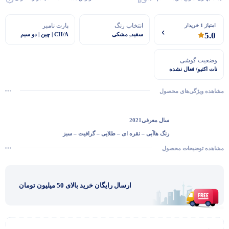
انتخاب رنگ
پارت نامبر
امتیاز 1 خریدار
5.0
سفید, مشکی
CH/A | چین | دو سیم
کارت
وضعیت گوشی
نات اکتیو/ فعال نشده
مشاهده ویژگی‌های محصول
سال معرفی
2021
رنگ‌ ها
آبی – نقره ای – طلایی – گرافیت – سبز
جنس بدنه
استیل ضد زنگ
مشاهده توضیحات محصول
جنس پشت
شیشه تقویت شده
محافظ صفحه نمایش
سرامیک
گفتگو با غرفه‌دار
ارسال رایگان خرید بالای 50 میلیون تومان
در حال اتصال...
ظرفیت
256 گیگ
ابعاد
160.8×78.1×7.65 میلی متر
وضوح تصویر
2778x‑1284
تراکم پیکسلی
458 در هر اینچ