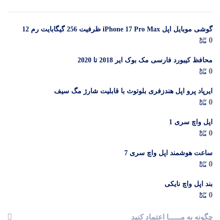
گوشی موبایل اپل iPhone 17 Pro Max ظرفیت 256 گیگابایت رم 12
در 
0
گیگابایت (ZAA) – Not Active رجیستر شده
م
محافظ کیبورد فارسی مک بوک ایر 2018 تا 2020
0
ایرپاد پرو اپل هندزفری بلوتوث با قابلیت شارژ مگ سیف
0
اپل واچ سری 1
0
ساعت هوشمند اپل واچ سری 7
0
بند اپل واچ نایکی
0
چگونه به مــــــا اعتماد کنید