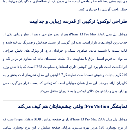
می‌شود یعنی دستگاه صفر واقعی است، حتی بدون یک بار فعالسازی و کاربران می‌توانند با
خیال راحت گوشی را خریداری کنند.
طراحی لوکس؛ ترکیبی از قدرت، زیبایی و جذابیت
موبایل اپل مدل iPhone 13 Pro Max ZAA هم از نظر طراحی و هم از نظر زیبایی یکی از
جذاب‌ترین گوشی‌های بازار است. بدنه این گوشی از استیل ضدخش و ضدرنگ ساخته شده و
قاب پشت با شیشه مات، ظاهری شیک و حرفه‌ای دارد. از ویژگی‌های بخش طراحی
می‌توان به فریم استیل براق با مقاومت بالا، پشت شیشه‌ای مات که مقاوم در برابر لکه و
اثر انگشت است نام برد. این گوشی دارای استاندارد مقاومت IP68 است که با داشتن وزن
240 گرم، باثبات و خوش دست است. نمایشگر 6.7 اینچی این مدل، تجربه‌ای لذت بخش را به
کاربران ارائه می‌دهد. این مدل همان موبایلی است که زمانی که دست قرار می‌گیرد، حس
پولدار بودن و داشتن یک کالای لوکس را به کاربران منتقل می‌کند.
نمایشگر ProMotion؛ وقتی چشم‌هایتان هم کیف می‌کند
موبایل اپل مدل iPhone 13 Pro Max ZAA دارای صفحه نمایش Super Retina XDR است که
از نرخ نوسازی 120 هرتز بهره می‌برد. مزایای صفحه نمایش با این نرخ نوسازی شامل