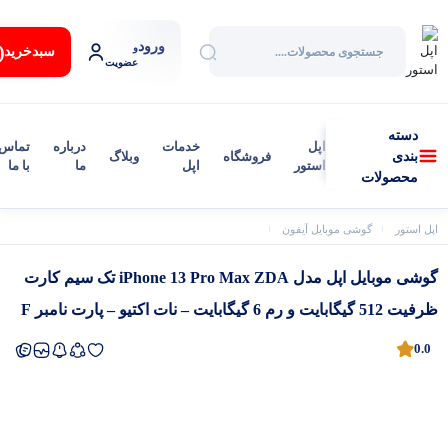
ورود
:
و
سبد‌خرید
عضویت
دسته
اپل
خدمات
درباره
تماس
فروشگاه
وبلاگ
بندی
استور
اپل
ما
با ما
محصولات
اپل استور
گوشی موبایل آیفون
آیفون 13 پرو مکس
گوشی موبایل اپل مدل iPhone 13 Pro Max ZDA تک سیم‌ کارت ظرفیت 512 گیگابایت و رم 6 گیگابایت – نات اکتیو – پارت نامبر F
گوشی موبایل اپل مدل iPhone 13 Pro Max ZDA تک سیم‌ کارت
ظرفیت 512 گیگابایت و رم 6 گیگابایت – نات اکتیو – پارت نامبر F
0.0