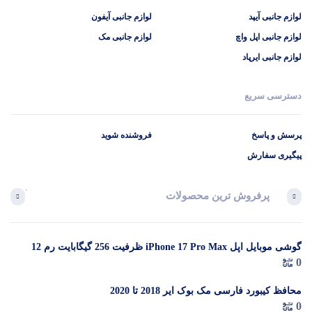
لوازم جانبی آیپد
لوازم جانبی آیفون
لوازم جانبی اپل واچ
لوازم جانبی مک
لوازم جانبی ایرپاد
دسترسی سریع
پرسش و پاسخ
فروشنده شوید
پیگیری سفارش
پرفروش ترین محصولات
آخرین 
گوشی موبایل اپل iPhone 17 Pro Max ظرفیت 256 گیگابایت رم 12
در 
0
گیگابایت (ZAA) – Not Active رجیستر شده
م
محافظ کیبورد فارسی مک بوک ایر 2018 تا 2020
0