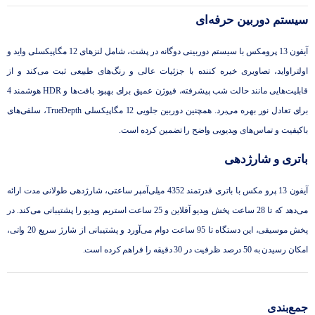
سیستم دوربین حرفه‌ای
آیفون 13 پرومکس با سیستم دوربینی دوگانه در پشت، شامل لنزهای 12 مگاپیکسلی واید و
اولتراواید، تصاویری خیره ‌کننده با جزئیات عالی و رنگ‌های طبیعی ثبت می‌کند و از
قابلیت‌هایی مانند حالت شب پیشرفته، فیوژن عمیق برای بهبود بافت‌ها و HDR هوشمند 4
برای تعادل نور بهره می‌برد. همچنین دوربین جلویی 12 مگاپیکسلی TrueDepth، سلفی‌های
باکیفیت و تماس‌های ویدیویی واضح را تضمین کرده است.
باتری و شارژدهی
آیفون 13 پرو مکس با باتری قدرتمند 4352 میلی‌آمپر ساعتی، شارژدهی طولانی‌ مدت ارائه
می‌دهد که تا 28 ساعت پخش ویدیو آفلاین و 25 ساعت استریم ویدیو را پشتیبانی می‌کند. در
پخش موسیقی، این دستگاه تا 95 ساعت دوام می‌آورد و پشتیبانی از شارژ سریع 20 واتی،
امکان رسیدن به 50 درصد ظرفیت در 30 دقیقه را فراهم کرده است.
جمع‌بندی