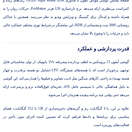
صفحه نمایش گوشی موبایل آیفون با فناوری OLED Super Retina XDR، رنگ‌های زنده و
کنتراست بی‌نظیری ارائه می‌دهد. نرخ تازه‌سازی 120 هرتز ProMotion، حرکات روان را به
همراه داشته و ایده‌آل برای گیمینگ و ویرایش ویدیو به نظر می‌رسد. همچنین با حداکثر
روشنایی 2000 نیت و پشتیبانی از HDR، این نمایشگر در شرایط نوری مختلف عملکرد عالی
دارد و جزئیات را با وضوح بالا نشان می‌دهد.
قدرت پردازشی و عملکرد
گوشی آیفون 13 پرومکس به لطف پردازنده پیشرفته 15A بایونیک، از توان محاسباتی قابل
توجهی برخوردار است که با هسته‌های شش‌گانه CPU (شامل دو هسته پرقدرت و چهار
هسته بهینه) به راحتی کارهای سنگین مثل ادیت تصاویر و فیلم‌ها را هندل می‌کند. این گوشی
به دلیل هماهنگی عالی با سیستم‌ عامل iOS، تجربه‌ای فوق‌العاده نرم و پرسرعت ارائه
می‌دهد حتی وقتی چند برنامه پیچیده همزمان اجرا می‌شوند.
علاوه بر این، با 4 گیگابایت رم و گزینه‌های ذخیره‌سازی از 128 تا 512 گیگابایت، فضای
مناسبی برای برنامه‌ها و داده‌ها فراهم کرده که تضمین ‌کننده اجرای بدون تأخیر در
فعالیت‌های روزمره است.