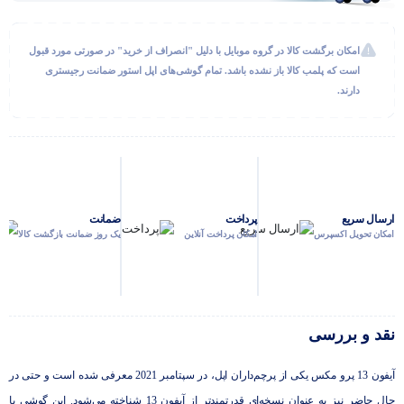
امکان برگشت کالا در گروه موبایل با دلیل "انصراف از خرید" در صورتی مورد قبول
است که پلمب کالا باز نشده باشد. تمام گوشی‌های اپل استور ضمانت رجیستری
دارند.
ارسال سریع
پرداخت
ضمانت
امکان تحویل اکسپرس
امکان پرداخت آنلاین
یک روز ضمانت بازگشت کالا
نقد و بررسی
آیفون 13 پرو مکس یکی از پرچم‌داران اپل، در سپتامبر 2021 معرفی شده است و حتی در
حال حاضر نیز به عنوان نسخه‌ای قدرتمندتر از آیفون 13 شناخته می‌شود. این گوشی با