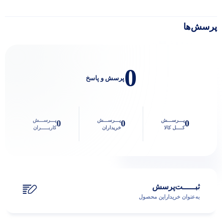
پرسش‌ها
0
پرسش و پاسخ
پـــرســـش
پـــرســـش
پـــرســـش
0
0
0
کــــل کالا
خریداران
کاربـــــران
ثبـــــت‌پرسش
به‌عنوان ‌خریدار‌این‌ محصول