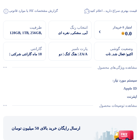
قیمت بهتری سراغ دارید ، اعلام کنید
گزارش مشخصات کالا یا موارد قانونی
انتخاب رنگ
ظرفیت
امتیاز 0 خریدار
0.0
آبی, مشکی, نقره ای
128GB, 1TB, 256GB,
512GB
وضعیت گوشی
پارت نامبر
گارانتی
اکتیو/ فعال شد, نات
ZA/A | هنگ کنگ | دو
18 ماه گارانتی شرکتی |
اکتیو/ فعال نشده
سیم کارت
رجیستر شده
مشاهده ویژگی‌های محصول
سیستم مورد نیاز:
Apple ID
اینترنت
گفتگو با غرفه‌دار
امکان اتصال به سیستم عامل‌های مک و ویندوز ۷ به بعد با آیتیونز 2.10.10 به بالا
مشاهده توضیحات محصول
در حال اتصال...
ارسال رایگان خرید بالای 50 میلیون تومان