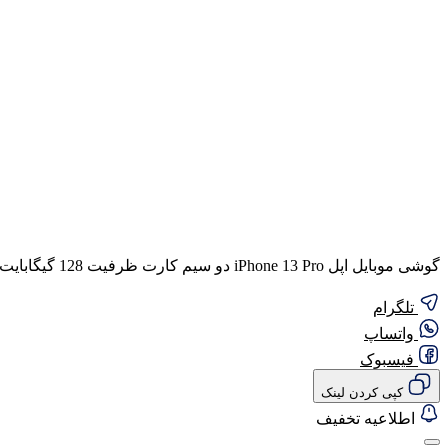
گوشی موبایل اپل iPhone 13 Pro دو سیم‌ کارت ظرفیت 128 گیگابایت و 6 گیگابایت رم (CHA) – نات اکتیو
تلگرام
واتساپ
فیسبوک
کپی کردن لینک
اطلاعیه تخفیف