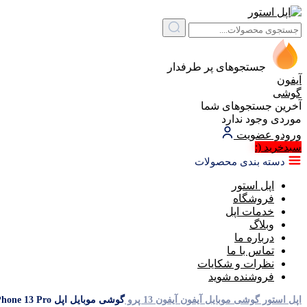
جستجوهای پر طرفدار
آیفون
گوشی
آخرین جستجوهای شما
موردی وجود ندارد
ورود
و عضویت
(:
سبد‌خرید
دسته بندی محصولات
اپل استور
فروشگاه
خدمات اپل
وبلاگ
درباره ما
تماس با ما
نظرات و شکایات
فروشنده شوید
اپل استور
گوشی موبایل آیفون
آیفون 13 پرو
گوشی موبایل اپل iPhone 13 Pro دو سیم‌ کارت ظرفیت 128 گیگابایت و 6 گیگابایت رم (CHA) – نات اکتیو