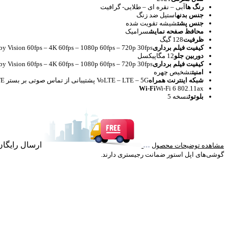
رنگ‌ ها
آبی – نقره ای – طلایی- گرافیت
جنس بدنه
استیل ضد زنگ
جنس پشت
شیشه تقویت شده
محافظ صفحه نمایش
سرامیک
ظرفیت
128 گیگ
کیفیت فیلم برداری
y Vision 60fps – 4K 60fps – 1080p 60fps – 720p 30fps
دوربین جلو
12 مگاپیکسل
کیفیت فیلم برداری
y Vision 60fps – 4K 60fps – 1080p 60fps – 720p 30fps
امنیت
تشخیص چهره
شبکه اینترنت همراه
VoLTE – LTE – 5G پشتیبانی از تماس صوتی بر بستر LTE (در برخی اوپراتورها)
Wi-Fi
Wi‑Fi 6 802.11ax
بلوتوث
نسخه 5
ارسال رایگان خرید با
مشاهده توضیحات محصول
گوشی‌های اپل استور ضمانت رجیستری دارند.