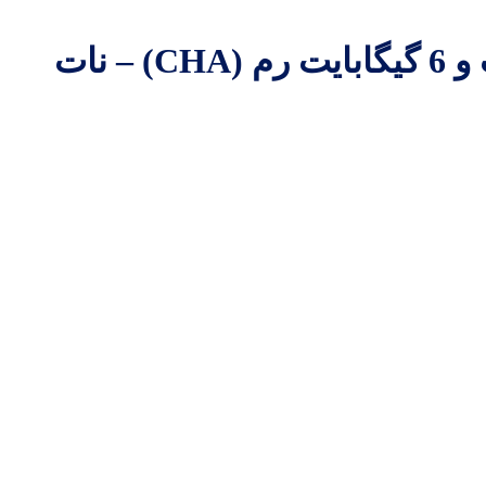
گوشی موبایل اپل iPhone 13 Pro دو سیم‌ کارت ظرفیت 128 گیگابایت و 6 گیگابایت رم (CHA) – نات