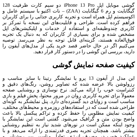
گوشی موبایل اپل iPhone 13 Pro دو سیم‌ کارت ظرفیت 128
گیگابایت و رم 6 گیگابایت (ZAA) – نات اکتیو با سیستم ‌عامل و
اکوسیستم اپل همراه است و تجربه کاربری‌ جذابی را برای کاربران
فراهم کرده است. طراحی و قابلیت‌های این نسخه با تمرکز بر
کاربری چندوظیفه‌ای و استفاده از خدمات و اپلیکیشن‌های اپل
مشخص شده و برای بسیاری از کاربران که به دنبال یک تجربه
فوق‌العاده هستند، گزینه‌ای قابل توجه به نظر می‌رسد. توصیه
می‌کنیم اگر در حال حاضر قصد خرید یکی از مدل‌های آیفون را
دارید، بررسی این گوشی را در دستور کار قرار دهید.
کیفیت صفحه نمایش گوشی
این مدل از آیفون 13 پرو با نمایشگر رتینا با سایز مناسب و
رزولوشن بالا عرضه شده که تصاویر روشن، رنگ‌های دقیق و
کنتراست خوب را ارائه می‌کند. نرخ نوسازی و روشنایی صفحه
معمولاً برای تجربه کاربری روان در مرور محتوا، پخش فیلم و بازی
مناسب است و زوایای دید گسترده‌ای دارد. پنل نمایشگر به ‌گونه‌ای
طراحی شده است که در استفاده‌های روزمره و محیط‌های مختلف،
کیفیت نمایش مطلوبی را حفظ کرده و تراکم پیکسل بالا باعث
واضح بودن متن و گرافیک می‌شود. گفتنی است این نمایشگر با
وجود اینکه ممکن است در نور‌های شدید نیاز به تنظیم روشنایی
بیشتر باشد، همچنان تجربه بصری قدرتمندی را ارائه می‌دهد و با
عملکرد خوب در مصرف انرژی، تعادل مناسبی بین روشنایی و