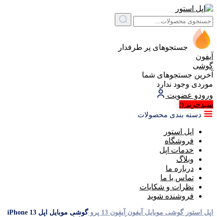
جستجوهای پر طرفدار
آیفون
گوشی
آخرین جستجوهای شما
موردی وجود ندارد
ورود
و عضویت
سبد‌خرید
(:
دسته بندی محصولات
اپل استور
فروشگاه
خدمات اپل
وبلاگ
درباره ما
تماس با ما
نظرات و شکایات
فروشنده شوید
اپل استور
گوشی موبایل آیفون
آیفون 13 پرو
گوشی موبایل اپل iPhone 13