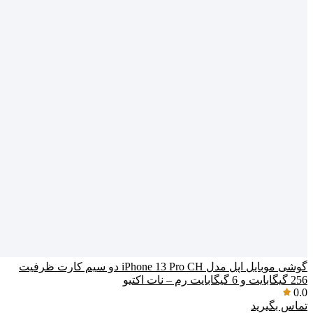
گوشی موبایل اپل مدل iPhone 13 Pro CH دو سیم‌ کارت ظرفیت
256 گیگابایت و 6 گیگابایت رم – نات اکتیو
0.0
تماس بگیرید