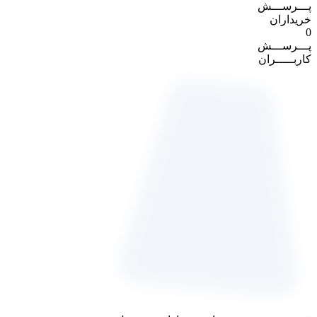
پـــرســـش
خریداران
0
پـــرســـش
کاربـــــران