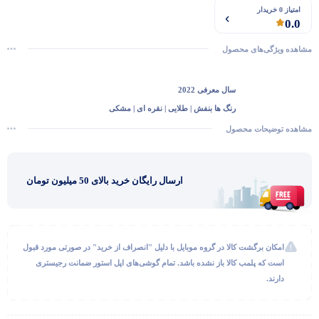
امتیاز 0 خریدار
0.0
مشاهده ویژگی‌های محصول
سال معرفی
2022
رنگ‌ ها
بنفش | طلایی | نقره ای | مشکی
جنس بدنه
استیل ضد زنگ
مشاهده توضیحات محصول
جنس پشت
شیشه تقویت شده
محافظ صفحه نمایش
سرامیک
ارسال رایگان خرید بالای 50 میلیون تومان
ظرفیت
128 گیگ
وضوح تصویر
2556×1179
گفتگو با غرفه‌دار
تراکم پیکسلی
460 در هر اینچ
در حال اتصال...
استاندارد ضد آب
IP68 – تا عمق 6 متر به مدت
امکان برگشت کالا در گروه موبایل با دلیل "انصراف از خرید" در صورتی مورد قبول
30 دقیقه
است که پلمب کالا باز نشده باشد. تمام گوشی‌های اپل استور ضمانت رجیستری
پردازنده
A16 Bionic
دارند.
دوربین اصلی
48 مگاپیکسل
دوربین اولترا واید
12 مگاپیکسل