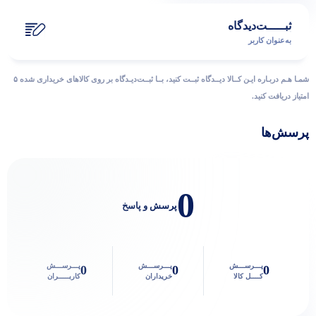
ثبـــــت‌دیدگاه
به‌عنوان کاربر
شمـا هـم دربـاره ایـن کــالا دیــدگاه ثبــت کنید، بــا ثبــت‌دیـدگاه بر روی کالاهای خریداری شده ۵
امتیاز دریافت کنید.
پرسش‌ها
پاسخگوی سوالات شما هستیم
0
پرسش و پاسخ
پـــرســـش
پـــرســـش
پـــرســـش
0
0
0
کــــل کالا
خریداران
کاربـــــران