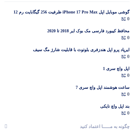
گوشی موبایل اپل iPhone 17 Pro Max ظرفیت 256 گیگابایت رم 12
در 
0
گیگابایت (ZAA) – Not Active رجیستر شده
م
محافظ کیبورد فارسی مک بوک ایر 2018 تا 2020
0
ایرپاد پرو اپل هندزفری بلوتوث با قابلیت شارژ مگ سیف
0
اپل واچ سری 1
0
ساعت هوشمند اپل واچ سری 7
0
بند اپل واچ نایکی
0
چگونه به مــــــا اعتماد کنید