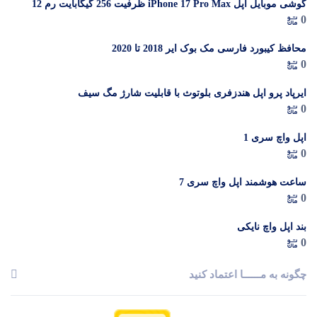
گوشی موبایل اپل iPhone 17 Pro Max ظرفیت 256 گیگابایت رم 12
در 
0
گیگابایت (ZAA) – Not Active رجیستر شده
م
محافظ کیبورد فارسی مک بوک ایر 2018 تا 2020
0
ایرپاد پرو اپل هندزفری بلوتوث با قابلیت شارژ مگ سیف
0
اپل واچ سری 1
0
ساعت هوشمند اپل واچ سری 7
پاسخگوی سوالات شما هستیم
0
بند اپل واچ نایکی
0
چگونه به مــــــا اعتماد کنید