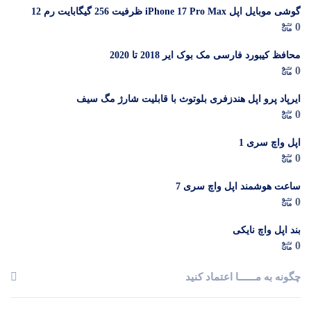
گوشی موبایل اپل iPhone 17 Pro Max ظرفیت 256 گیگابایت رم 12
در 
0
گیگابایت (ZAA) – Not Active رجیستر شده
م
محافظ کیبورد فارسی مک بوک ایر 2018 تا 2020
0
ایرپاد پرو اپل هندزفری بلوتوث با قابلیت شارژ مگ سیف
0
اپل واچ سری 1
0
ساعت هوشمند اپل واچ سری 7
0
بند اپل واچ نایکی
0
چگونه به مــــــا اعتماد کنید