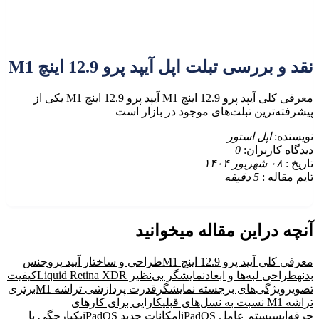
نقد و بررسی تبلت اپل آیپد پرو 12.9 اینچ M1
معرفی کلی آیپد پرو 12.9 اینچ M1 آیپد پرو 12.9 اینچ M1 یکی از
پیشرفته‌ترین تبلت‌های موجود در بازار است
نویسنده:
اپل استور
دیدگاه کاربران:
0
تاریخ :
۰۸ شهریور ۱۴۰۴
تایم مقاله :
5
دقیقه
آنچه دراین مقاله میخوانید
معرفی کلی آیپد پرو 12.9 اینچ M1
طراحی و ساختار آیپد پرو
جنس
بدنه
طراحی لبه‌ها و ابعاد
نمایشگر بی‌نظیر Liquid Retina XDR
کیفیت
تصویر
ویژگی‌های برجسته نمایشگر
قدرت پردازشی تراشه M1
برتری
تراشه M1 نسبت به نسل‌های قبلی
کارایی برای کارهای
حرفه‌ای
سیستم عامل iPadOS
امکانات جدید iPadOS
یکپارچگی با