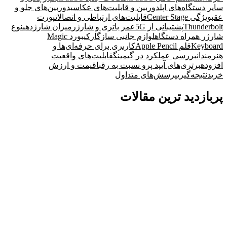
سایر دستگاه‌های اپل
دوربین و قابلیت‌های عکاسی
دوربین‌های جلو و
عقب
ویژگی Center Stage
قابلیت‌های ارتباطی و اتصالات
پورت
Thunderbolt
پشتیبانی از 5G
عمر باتری و شارژر
میزان شارژدهی
نوع
شارژر همراه دستگاه
لوازم جانبی سازگار
کیبورد Magic
Keyboard
قلم Apple Pencil
کاربری برای حرفه‌ای‌ها و
هنرمندان
بررسی عملکرد در گیمینگ
قابلیت‌های واقعیت
افزوده
برتری‌های آیپد پرو نسبت به رقبا
قیمت و ارزش
خرید
نتیجه‌گیری
پرسش‌های متداول
پربازدید ترین مقالات