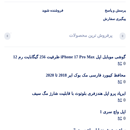
پرسش و پاسخ
فروشنده شوید
پیگیری سفارش
پرفروش ترین محصولات
آخرین 
گوشی موبایل اپل iPhone 17 Pro Max ظرفیت 256 گیگابایت رم 12
در 
0
گیگابایت (ZAA) – Not Active رجیستر شده
م
محافظ کیبورد فارسی مک بوک ایر 2018 تا 2020
0
ایرپاد پرو اپل هندزفری بلوتوث با قابلیت شارژ مگ سیف
0
اپل واچ سری 1
0