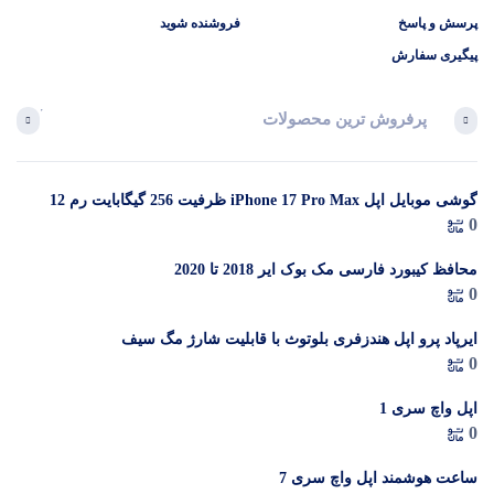
پرسش و پاسخ
فروشنده شوید
پیگیری سفارش
پرفروش ترین محصولات
آخرین 
گوشی موبایل اپل iPhone 17 Pro Max ظرفیت 256 گیگابایت رم 12
در 
0
گیگابایت (ZAA) – Not Active رجیستر شده
م
محافظ کیبورد فارسی مک بوک ایر 2018 تا 2020
0
ایرپاد پرو اپل هندزفری بلوتوث با قابلیت شارژ مگ سیف
0
اپل واچ سری 1
0
ساعت هوشمند اپل واچ سری 7