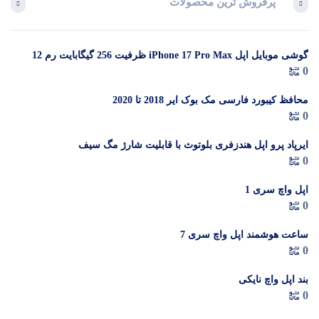
پرفروش ترین محصولات
آخرین 
گوشی موبایل اپل iPhone 17 Pro Max ظرفیت 256 گیگابایت رم 12
در 
0
گیگابایت (ZAA) – Not Active رجیستر شده
م
محافظ کیبورد فارسی مک بوک ایر 2018 تا 2020
0
ایرپاد پرو اپل هندزفری بلوتوث با قابلیت شارژ مگ سیف
0
اپل واچ سری 1
0
ساعت هوشمند اپل واچ سری 7
0
بند اپل واچ نایکی
0