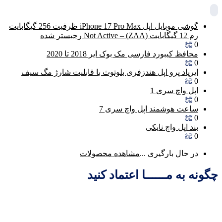
گوشی موبایل اپل iPhone 17 Pro Max ظرفیت 256 گیگابایت
رم 12 گیگابایت (ZAA) – Not Active رجیستر شده
0
محافظ کیبورد فارسی مک بوک ایر 2018 تا 2020
0
ایرپاد پرو اپل هندزفری بلوتوث با قابلیت شارژ مگ سیف
0
اپل واچ سری 1
0
ساعت هوشمند اپل واچ سری 7
0
بند اپل واچ نایکی
0
در حال بارگیری ...
مشاهده محصولات
چگونه به مــــــا اعتماد کنید