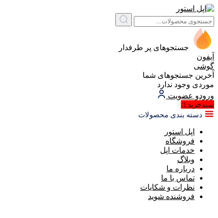
جستجوهای پر طرفدار
آیفون
گوشی
آخرین جستجوهای شما
موردی وجود ندارد
ورود
و عضویت
(:
سبد‌خرید
دسته بندی محصولات
اپل استور
فروشگاه
خدمات اپل
وبلاگ
درباره ما
تماس با ما
نظرات و شکایات
فروشنده شوید