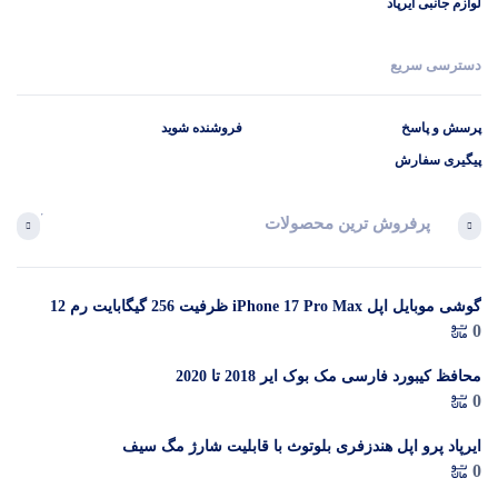
لوازم جانبی ایرپاد
دسترسی سریع
پرسش و پاسخ
فروشنده شوید
پیگیری سفارش
پرفروش ترین محصولات
آخرین 
گوشی موبایل اپل iPhone 17 Pro Max ظرفیت 256 گیگابایت رم 12
در 
0
گیگابایت (ZAA) – Not Active رجیستر شده
م
محافظ کیبورد فارسی مک بوک ایر 2018 تا 2020
0
ایرپاد پرو اپل هندزفری بلوتوث با قابلیت شارژ مگ سیف
0