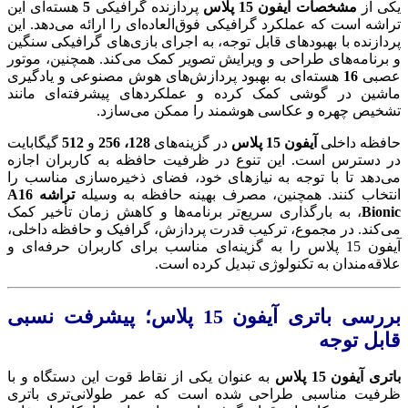
یکی از
مشخصات آیفون 15 پلاس
پردازنده گرافیکی
5
هسته‌ای این
تراشه است که عملکرد گرافیکی فوق‌العاده‌ای را ارائه می‌دهد. این
پردازنده با بهبودهای قابل توجه، به اجرای بازی‌های گرافیکی سنگین
و برنامه‌های طراحی و ویرایش تصویر کمک می‌کند. همچنین، موتور
عصبی
16
هسته‌ای به بهبود پردازش‌های هوش مصنوعی و یادگیری
ماشین در گوشی کمک کرده و عملکردهای پیشرفته‌ای مانند
تشخیص چهره و عکاسی هوشمند را ممکن می‌سازد.
حافظه داخلی
آیفون 15 پلاس
در گزینه‌های
128، 256
و
512
گیگابایت
در دسترس است. این تنوع در ظرفیت حافظه به کاربران اجازه
می‌دهد تا با توجه به نیازهای خود، فضای ذخیره‌سازی مناسب را
انتخاب کنند. همچنین، مصرف بهینه حافظه به وسیله
تراشه A16
Bionic
، به بارگذاری سریع‌تر برنامه‌ها و کاهش زمان تأخیر کمک
می‌کند. در مجموع، ترکیب قدرت پردازش، گرافیک و حافظه داخلی،
آیفون 15 پلاس را به گزینه‌ای مناسب برای کاربران حرفه‌ای و
علاقه‌مندان به تکنولوژی تبدیل کرده است.
پاسخگوی سوالات شما هستیم
بررسی باتری آیفون 15 پلاس؛ پیشرفت نسبی
قابل توجه
باتری آیفون 15 پلاس
به عنوان یکی از نقاط قوت این دستگاه و با
ظرفیت مناسبی طراحی شده است که عمر طولانی‌تری باتری