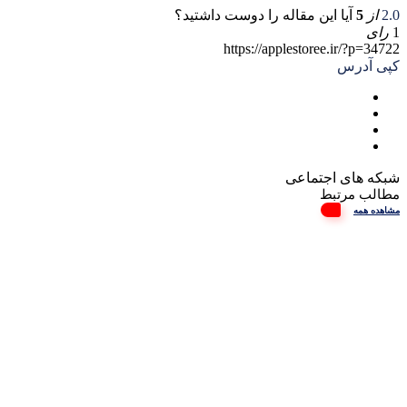
2.0
از
5
آیا این مقاله را دوست داشتید؟
1
رای
https://applestoree.ir/?p=34722
کپی آدرس
شبکه های اجتماعی
مطالب مرتبط
مشاهده همه