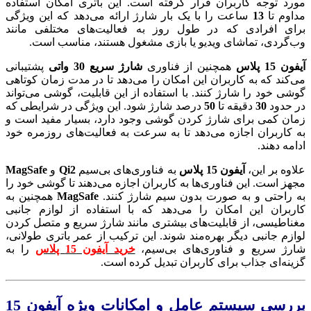
مورد توجه کاربران قرار گرفته است. این باتری امکان استفاده
مداوم تا
13
ساعت را با یک بار شارژ ارائه می‌دهد که این ویژگی
برای افرادی که در طول روز به فعالیت‌های مختلفی مانند
وب‌گردی، تماشای ویدیو یا بازی مشغول هستند، مناسب است.
آیفون 15 پلاس
همچنین از فناوری
شارژ سریع 30 واتی
پشتیبانی
می‌کند که به کاربران این امکان را می‌دهد تا در مدت زمان کوتاهی
گوشی خود را شارژ کنند. با استفاده از این قابلیت، گوشی می‌تواند
در حدود
30
دقیقه تا
50
درصد شارژ شود. این ویژگی در شرایطی که
زمان کمی برای شارژ کردن گوشی وجود دارد، بسیار مفید است و
به کاربران اجازه می‌دهد تا به سرعت به فعالیت‌های روزمره خود
ادامه دهند.
علاوه بر این،
آیفون 15 پلاس
به فناوری‌های بی‌سیم
Qi2
و
MagSafe
مجهز است. این فناوری‌ها به کاربران اجازه می‌دهند تا گوشی خود را
به راحتی و به صورت بدون سیم شارژ کنند.
MagSafe
همچنین به
کاربران این امکان را می‌دهد که با استفاده از لوازم جانبی
مغناطیسی، از قابلیت‌های بیشتری مانند شارژ سریع و متصل کردن
لوازم جانبی دیگر بهره‌مند شوند. این ترکیب از عمر باتری طولانی،
شارژ سریع و فناوری‌های بی‌سیم،
خرید آیفون 15 پلاس
را به
گزینه‌ای جذاب برای کاربران تبدیل کرده است.
بررسی سیستم عامل و امکانات ویژه آیفون 15