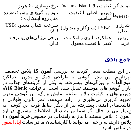
نمایشگر
کیفیت بالا، Dynamic Island
نرخ نوسازی ۶۰ هرتز
دوربین اصلی با کیفیت
نبود ویژگی‌های پیشرفته‌شده
دوربین‌ها
مناسب
مثل زوم اپتیکال 5x
شارژ و
سرعت انتقال محدود (USB
USB-C (سازگار و متداول)
2.0)
اتصال
ارزش
عملکرد، باتری و امکانات
برخی ویژگی‌های پیشرفته
خرید
کیفی با قیمت معقول
ندارد
جمع بندی
در این مطلب سعی کردیم به بررسی
آیفون 15 پلاس
تخصصی
بپردازیم. این مدل گوشی با طراحی شیک و مدرن، عملکرد
فوق‌العاده و ویژگی‌های پیشرفته، به یکی از گزینه‌های جذاب در
بازار گوشی‌های هوشمند تبدیل شده است. با
تراشه A16 Bionic
،
دوربین‌های با کیفیت بالا و صفحه نمایش بزرگ، این گوشی مدرن
تجربه کاربری بی‌نظیری را ارائه می‌دهد. عمر باتری طولانی و
قابلیت‌های امنیتی پیشرفته نیز از دیگر نقاط قوت این گوشی به
شمار می‌آید. حال اگر شما نیز به دنبال اطلاعات بیشتری درباره
آیفون 15 پلاس هستید یا نیاز به راهنمایی در خصوص
خرید آیفون 15
پلاس
دارید، به راحتی می‌توانید با کارشناسان ما در سایت
اپل استور
در تماس باشید.