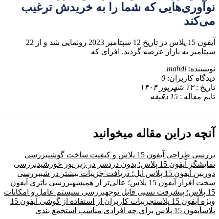
نوآوری‌هایی که شما را به خریدش ترغیب
می‌کند
آیفون 15 پلاس در تاریخ 12 سپتامبر 2023 رونمایی شد و از 22
سپتامبر به بازار عرضه گردید. افرای که
نویسنده:
mahdi
دیدگاه کاربران:
0
تاریخ :
۱۲ شهریور ۱۴۰۴
تایم مقاله :
15
دقیقه
آنچه دراین مقاله میخوانید
بررسی طراحی آیفون 15 پلاس و کیفیت ساخت گوشی
بررسی
نمایشگر آیفون 15 پلاس؛ بدون دردسر در زیر نور خورشید
بررسی
دوربین آیفون 15 پلاس اپل؛ دریافت جزییات بیشتر در شب
بررسی
سخت افزار آیفون 15 پلاس؛ عالی‌تر از همیشه
بررسی باتری آیفون
15 پلاس؛ پیشرفت نسبی قابل توجه
بررسی سیستم عامل و امکانات
ویژه آیفون 15 پلاس
تجربیات کاربران از استفاده از گوشی آیفون 15
پلاس
آیفون 15 پلاس برای چه افرادی مناسب است
جمع بندی