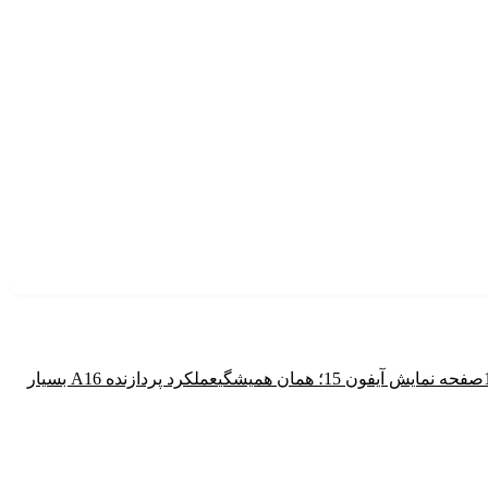
صفحه نمایش آیفون 15؛ همان همیشگی
عملکرد پردازنده A16 بسیار