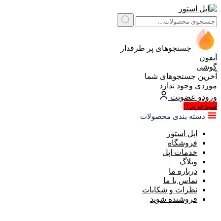
جستجوهای پر طرفدار
آیفون
گوشی
آخرین جستجوهای شما
موردی وجود ندارد
ورود
و عضویت
(:
سبد‌خرید
دسته بندی محصولات
اپل استور
فروشگاه
خدمات اپل
وبلاگ
درباره ما
تماس با ما
نظرات و شکایات
فروشنده شوید