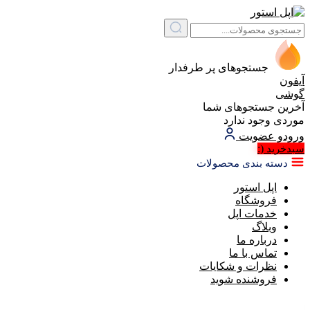
جستجوهای پر طرفدار
آیفون
گوشی
آخرین جستجوهای شما
موردی وجود ندارد
ورود
و عضویت
(:
سبد‌خرید
دسته بندی محصولات
اپل استور
فروشگاه
خدمات اپل
وبلاگ
درباره ما
تماس با ما
نظرات و شکایات
فروشنده شوید