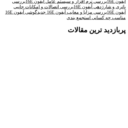
آیفون 16E
بررسی نرم افزار و سیستم عامل آیفون 16E
بررسی
باتری و شارژدهی آیفون 16E
بررسی اتصالات و امکانات جانبی
آیفون 16E
بررسی مزایا و معایب آیفون 16E جدید
گوشی آیفون 16E
مناسب چه کسانی است
جمع بندی
پربازدید ترین مقالات
گفتگو با غرفه‌دار
در حال اتصال...