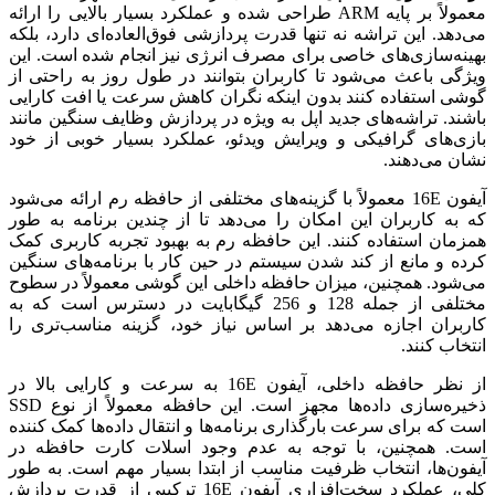
معمولاً بر پایه ARM طراحی شده و عملکرد بسیار بالایی را ارائه
می‌دهد. این تراشه نه تنها قدرت پردازشی فوق‌العاده‌ای دارد، بلکه
بهینه‌سازی‌های خاصی برای مصرف انرژی نیز انجام شده است. این
ویژگی باعث می‌شود تا کاربران بتوانند در طول روز به راحتی از
گوشی استفاده کنند بدون اینکه نگران کاهش سرعت یا افت کارایی
باشند. تراشه‌های جدید اپل به ویژه در پردازش وظایف سنگین مانند
بازی‌های گرافیکی و ویرایش ویدئو، عملکرد بسیار خوبی از خود
نشان می‌دهند.
آیفون 16E معمولاً با گزینه‌های مختلفی از حافظه رم ارائه می‌شود
که به کاربران این امکان را می‌دهد تا از چندین برنامه به طور
همزمان استفاده کنند. این حافظه رم به بهبود تجربه کاربری کمک
کرده و مانع از کند شدن سیستم در حین کار با برنامه‌های سنگین
می‌شود. همچنین، میزان حافظه داخلی این گوشی معمولاً در سطوح
مختلفی از جمله 128 و 256 گیگابایت در دسترس است که به
کاربران اجازه می‌دهد بر اساس نیاز خود، گزینه مناسب‌تری را
انتخاب کنند.
پاسخگوی سوالات شما هستیم
از نظر حافظه داخلی، آیفون 16E به سرعت و کارایی بالا در
ذخیره‌سازی داده‌ها مجهز است. این حافظه معمولاً از نوع SSD
است که برای سرعت بارگذاری برنامه‌ها و انتقال داده‌ها کمک کننده
است. همچنین، با توجه به عدم وجود اسلات کارت حافظه در
آیفون‌ها، انتخاب ظرفیت مناسب از ابتدا بسیار مهم است. به طور
کلی، عملکرد سخت‌افزاری آیفون 16E ترکیبی از قدرت پردازش