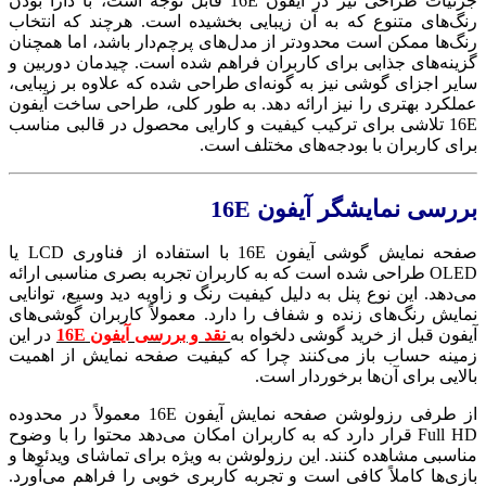
جزئیات طراحی نیز در آیفون 16E قابل توجه است، با دارا بودن
رنگ‌های متنوع که به آن زیبایی بخشیده است. هرچند که انتخاب
رنگ‌ها ممکن است محدودتر از مدل‌های پرچم‌دار باشد، اما همچنان
گزینه‌های جذابی برای کاربران فراهم شده است. چیدمان دوربین و
سایر اجزای گوشی نیز به گونه‌ای طراحی شده که علاوه بر زیبایی،
عملکرد بهتری را نیز ارائه دهد. به طور کلی، طراحی ساخت آیفون
16E تلاشی برای ترکیب کیفیت و کارایی محصول در قالبی مناسب
برای کاربران با بودجه‌های مختلف است.
بررسی نمایشگر آیفون 16E
صفحه نمایش گوشی آیفون 16E با استفاده از فناوری LCD یا
OLED طراحی شده است که به کاربران تجربه بصری مناسبی ارائه
می‌دهد. این نوع پنل به دلیل کیفیت رنگ و زاویه دید وسیع، توانایی
نمایش رنگ‌های زنده و شفاف را دارد. معمولاً کاربران گوشی‌های
آیفون قبل از خرید گوشی دلخواه به
نقد و بررسی آیفون 16E
در این
زمینه حساب باز می‌کنند چرا که کیفیت صفحه نمایش از اهمیت
بالایی برای آن‌ها برخوردار است.
از طرفی رزولوشن صفحه نمایش آیفون 16E معمولاً در محدوده
Full HD قرار دارد که به کاربران امکان می‌دهد محتوا را با وضوح
مناسبی مشاهده کنند. این رزولوشن به ویژه برای تماشای ویدئوها و
بازی‌ها کاملاً کافی است و تجربه کاربری خوبی را فراهم می‌آورد.