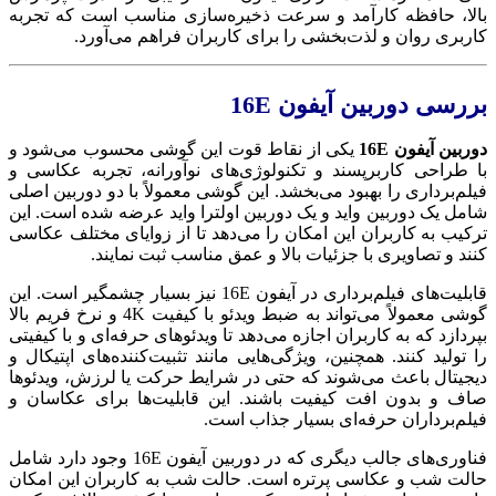
بالا، حافظه کارآمد و سرعت ذخیره‌سازی مناسب است که تجربه
کاربری روان و لذت‌بخشی را برای کاربران فراهم می‌آورد.
بررسی دوربین
آیفون
16E
دوربین آیفون 16E
یکی از نقاط قوت این گوشی محسوب می‌شود و
با طراحی کاربرپسند و تکنولوژی‌های نوآورانه، تجربه عکاسی و
فیلم‌برداری را بهبود می‌بخشد. این گوشی معمولاً با دو دوربین اصلی
شامل یک دوربین واید و یک دوربین اولترا واید عرضه شده است. این
ترکیب به کاربران این امکان را می‌دهد تا از زوایای مختلف عکاسی
کنند و تصاویری با جزئیات بالا و عمق مناسب ثبت نمایند.
قابلیت‌های فیلم‌برداری در آیفون 16E نیز بسیار چشمگیر است. این
گوشی معمولاً می‌تواند به ضبط ویدئو با کیفیت 4K و نرخ فریم بالا
بپردازد که به کاربران اجازه می‌دهد تا ویدئوهای حرفه‌ای و با کیفیتی
را تولید کنند. همچنین، ویژگی‌هایی مانند تثبیت‌کننده‌های اپتیکال و
دیجیتال باعث می‌شوند که حتی در شرایط حرکت یا لرزش، ویدئوها
صاف و بدون افت کیفیت باشند. این قابلیت‌ها برای عکاسان و
فیلم‌برداران حرفه‌ای بسیار جذاب است.
فناوری‌های جالب دیگری که در دوربین آیفون 16E وجود دارد شامل
حالت شب و عکاسی پرتره است. حالت شب به کاربران این امکان