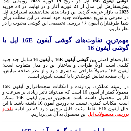
گوشی آیفون 16E
اپل در تاریخ
19
فوریه
2025
رونمایی شد.
پیش‌سفارش این مدل از
21
فوریه آغاز و در نهایت در 28 فوریه
2025
به بازار عرضه گردید. این زمان‌بندی نشان‌دهنده استراتژی اپل
در معرفی و توزیع محصولات جدید خود است. در این مطلب برای
شما طرفداران آیفون ۱۶ بررسی تخصصی این گوشی محبوب را در
نظر داریم.
مهم‌ترین تفاوت‌های گوشی آیفون 16E اپل با
گوشی آیفون 16
تفاوت‌های اصلی بین
گوشی آیفون 16E
و
آیفون 16
شامل چند جنبه
کلیدی است. اولاً، طراحی و ساختار این دو مدل متفاوت است؛
آیفون 16E معمولاً طراحی ساده‌تری دارد و از نظر صفحه نمایش،
دارای صفحه نمایش کوچک‌تر یا با کیفیت پایین‌تر است.
در زمینه عملکرد، پردازنده و امکانات سخت‌افزاری آیفون 16E
معمولاً کمتر از آیفون 16 است که می‌تواند تأثیر زیادی بر سرعت و
کارایی محصول داشته باشد. همچنین، دوربین آیفون 16E ممکن
است امکانات کمتری نسبت به دوربین آیفون 16 داشته باشد. با این
حال آیفون E16 نقاط مثبت قابل توجهی دارد که در ادامه
نقد و
بررسی محصولات اپل
این محصول به آن می‌پردازیم.