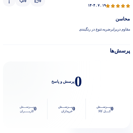
0
0
۱۴۰۴ . ۷ . ۱۹
محاسن
مقاوم دربرابرضربه،تنوع در رنگبندی
پرسش‌ها
0
پرسش و پاسخ
پـــرســـش
پـــرســـش
پـــرســـش
0
0
0
کــــل کالا
خریداران
کاربـــــران