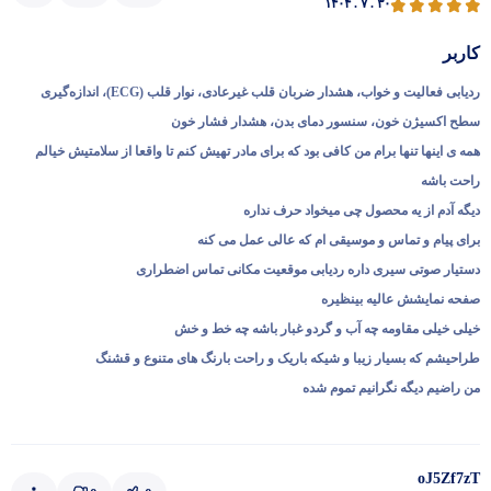
۱۴۰۴ . ۷ . ۳۰
کاربر
ردیابی فعالیت و خواب، هشدار ضربان قلب غیرعادی، نوار قلب (ECG)، اندازه‌گیری
سطح اکسیژن خون، سنسور دمای بدن، هشدار فشار خون
همه ی اینها تنها برام من کافی بود که برای مادر تهیش کنم تا واقعا از سلامتیش خیالم
راحت باشه
دیگه آدم از یه محصول چی میخواد حرف نداره
برای پیام و تماس و موسیقی ام که عالی عمل می کنه
دستیار صوتی سیری داره ردیابی موقعیت مکانی تماس اضطراری
صفحه نمایشش عالیه بینظیره
خیلی خیلی مقاومه چه آب و گردو غبار باشه چه خط و خش
طراحیشم که بسیار زیبا و شیکه باریک و راحت بارنگ های متنوع و قشنگ
من راضیم دیگه نگرانیم تموم شده
oJ5Zf7zT