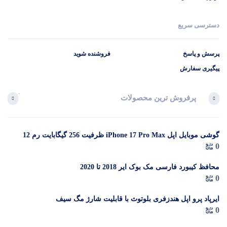
دسترسی سریع
پرسش و پاسخ
فروشنده شوید
پیگیری سفارش
پرفروش ترین محصولات
آخرین 
گوشی موبایل اپل iPhone 17 Pro Max ظرفیت 256 گیگابایت رم 12
در 
0
گیگابایت (ZAA) – Not Active رجیستر شده
م
محافظ کیبورد فارسی مک بوک ایر 2018 تا 2020
0
ایرپاد پرو اپل هندزفری بلوتوث با قابلیت شارژ مگ سیف
0