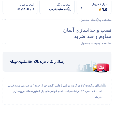
انتخاب رنگ
انتخاب سایز
امتیاز 3 خریدار
5.0
رزگلد, سفید, قرمز,
38, 40, 42, 44
مشکی
مشاهده ویژگی‌های محصول
نصب و جداسازی آسان
مقاوم و ضد ضربه
نوع قفل بند: قشاری دکمه ای
مشاهده توضیحات محصول
ارسال رایگان خرید بالای 50 میلیون تومان
گفتگو با غرفه‌دار
در حال اتصال...
امکان برگشت کالا در گروه موبایل با دلیل "انصراف از خرید" در صورتی مورد قبول
است که پلمب کالا باز نشده باشد. تمام گوشی‌های اپل استور ضمانت رجیستری
دارند.