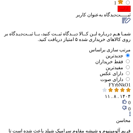
1
ادامه
ثبـــــت‌دیدگاه
به‌عنوان کاربر
شمـا هـم دربـاره ایـن کــالا دیــدگاه ثبــت کنید، بــا ثبــت‌دیـدگاه بر
روی کالاهای خریداری شده ۵ امتیاز دریافت کنید.
مرتب‌ سازی‌ بر‌اساس
جدیدترین
فقط‌ خریداران‌
مفیدترین
دارای‌ عکس
دارای‌ صوت
FYrbNkO1
۱۴۰۴ . ۸ . ۱۱
0
0
محاسن
فریم آلومینیوم و شیشه مقاوم سرامیک شیلد باعث شده است تا