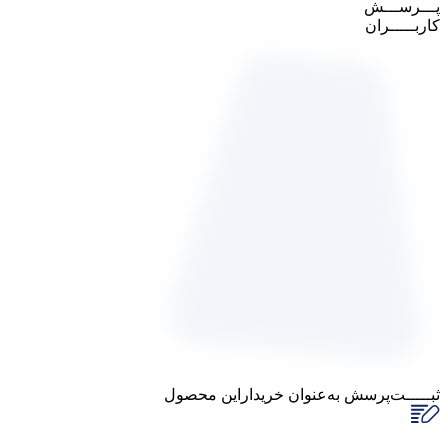
پـــرســـش
کاربـــــران
ثبـــــت‌پرسش
به‌عنوان ‌خریدار‌این‌ محصول