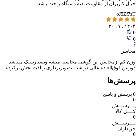
خیال کاربران از مقاومت بدنه دستگاه راحت باشد.
oJ5Zf7zT
۱۴۰۴ . ۷ . ۳۰
0
0
محاسن
وزن کم ازمحاسن این گوشی محاسبه میشه وبسیارسبک میباشد
دوربین فوق‌العاده عالی در شب تصویربرداری رالذت بخش ترکرده
پرسش‌ها
0
پرسش و پاسخ
0
پـــرســـش
کــــل کالا
0
پـــرســـش
خریداران
0