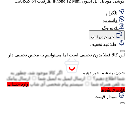
گوشی موبایل اپل آیفون iPhone 12 Mini ظرفیت 64 گیگابایت
تلگرام
واتساپ
فیسبوک
کپی کردن لینک
اطلاعیه تخفیف
این کالا فعلا بدون تخفیف است اما می‌توانیم به محض تخفیف دار
شدن، به شما خبر دهیم.
اگر کالا موجود شد، چطور به
شما اطلاع دهیم؟
ارسال ایمیل به
ایمیل شما
ارسال پیامک
به
تلفن همراه شما
سیستم پیام شخصی آی شاپ
وارد حساب
کاربری شوید
نمودار قیمت