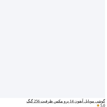
گوشی موبایل آیفون 14 پرو مکس ظرفیت 256 گیگ
5.0