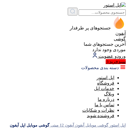
جستجوهای پر طرفدار
آیفون
گوشی
آخرین جستجوهای شما
موردی وجود ندارد
ورود
و عضویت
سبد‌خرید
(:
دسته بندی محصولات
اپل استور
فروشگاه
خدمات اپل
وبلاگ
درباره ما
تماس با ما
نظرات و شکایات
فروشنده شوید
اپل استور
گوشی موبایل آیفون
آیفون 12 مینی
گوشی موبایل اپل آیفون