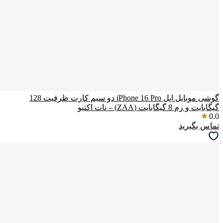
گوشی موبایل اپل iPhone 16 Pro دو سیم کارت ظرفیت 128
گیگابایت و رم 8 گیگابایت (ZAA) – نات اکتیو
0.0
تماس بگیرید