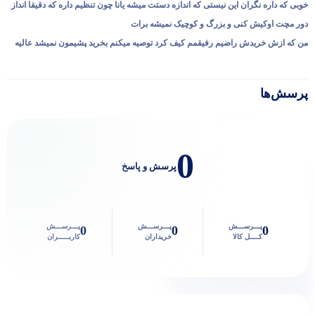
خوبی که داره نگران این نیستی که اندازه دستت میشه یانا چون تنظیم داره که دقیقا انداز
دور مچت اوکیش کنی و بزرگ و کوچیک نمیشه برات
من که ازش خریدش راضیم رفیقمم کیف کرد توصیه میکنم بخرید پشیمون نمیشد عالیه
پرسش‌ها
0
پرسش و پاسخ
پـــرســـش
پـــرســـش
پـــرســـش
0
0
0
کــــل کالا
خریداران
کاربـــــران