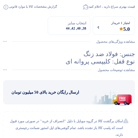
قیمت بهتری سراغ دارید ، اعلام کنید
گزارش مشخصات کالا یا موارد قانونی
انتخاب سایز
امتیاز 1 خریدار
5.0
38, 40, 42, 44
مشاهده ویژگی‌های محصول
جنس: فولاد ضد زنگ
نوع قفل: کلیپسی پروانه ای
گفتگو با غرفه‌دار
در حال اتصال...
قابلیت نصب آسان
مشاهده توضیحات محصول
ارسال رایگان خرید بالای 50 میلیون تومان
امکان برگشت کالا در گروه موبایل با دلیل "انصراف از خرید" در صورتی مورد قبول
است که پلمب کالا باز نشده باشد. تمام گوشی‌های اپل استور ضمانت رجیستری
دارند.