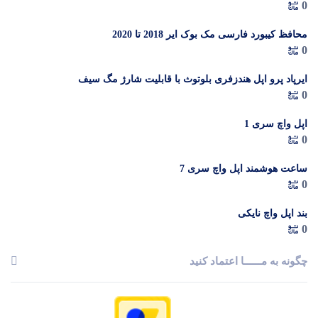
0
گیگابایت (ZAA) – Not Active رجیستر شده
م
محافظ کیبورد فارسی مک بوک ایر 2018 تا 2020
0
ایرپاد پرو اپل هندزفری بلوتوث با قابلیت شارژ مگ سیف
0
اپل واچ سری 1
0
ساعت هوشمند اپل واچ سری 7
0
بند اپل واچ نایکی
0
چگونه به مــــــا اعتماد کنید