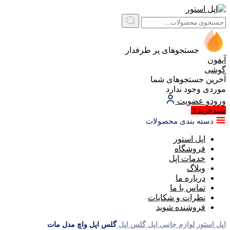
جستجوهای پر طرفدار
آیفون
گوشی
آخرین جستجوهای شما
موردی وجود ندارد
ورود
و عضویت
(:
سبد‌خرید
دسته بندی محصولات
اپل استور
فروشگاه
خدمات اپل
وبلاگ
درباره ما
تماس با ما
نظرات و شکایات
فروشنده شوید
اپل استور
لوازم جانبی اپل
گلس اپل
گلس اپل واچ مدل مات