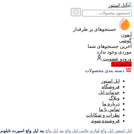
جستجوهای پر طرفدار
آیفون
گوشی
آخرین جستجوهای شما
موردی وجود ندارد
ورود
و عضویت
(:
سبد‌خرید
دسته بندی محصولات
اپل استور
فروشگاه
خدمات اپل
وبلاگ
درباره ما
تماس با ما
نظرات و شکایات
فروشنده شوید
اپل استور
اپل واچ
لوازم جانبی اپل واچ
بند اپل واچ
بند اپل واچ اسپرت نایلونی