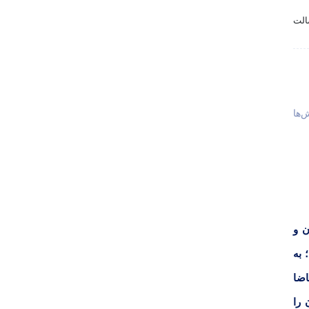
‌ها
ن و
 به
اضا
 را