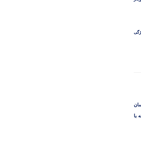
یژگی
سان
 با