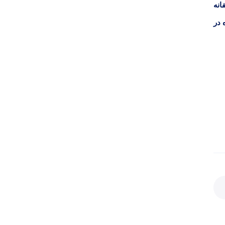
انه
 در