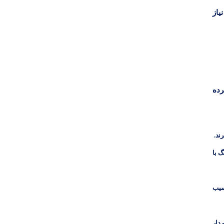
یاز
رده
ند.
گ با
سیب
ردار