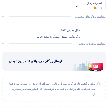
امتیاز 0 خریدار
0.0
مشاهده ویژگی‌های محصول
سال معرفی
2022
رنگ‌ ها
آبی | بنفش | مشکی | سفید | قرمز
جنس بدنه
آلومینیوم
مشاهده توضیحات محصول
جنس پشت
شیشه تقویت شده
محافظ صفحه نمایش
سرامیک
ارسال رایگان خرید بالای 50 میلیون تومان
ظرفیت
128 گیگ
گفتگو با غرفه‌دار
وضوح تصویر
2778×1284
در حال اتصال...
تراکم پیکسلی
458 در هر اینچ
استاندارد ضد آب
IP68 – تا عمق 6 متر به مدت
امکان برگشت کالا در گروه موبایل با دلیل "انصراف از خرید" در صورتی مورد قبول
30 دقیقه
است که پلمب کالا باز نشده باشد. تمام گوشی‌های اپل استور ضمانت رجیستری
پردازنده
A15 Bionic
دارند.
دوربین اصلی
12 مگاپیکسل
دوربین اولترا واید
12 مگاپیکسل