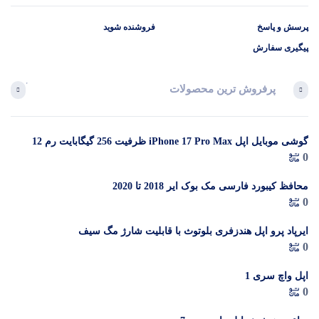
پرسش و پاسخ
فروشنده شوید
پیگیری سفارش
پرفروش ترین محصولات
آخرین 
گوشی موبایل اپل iPhone 17 Pro Max ظرفیت 256 گیگابایت رم 12
در 
0
گیگابایت (ZAA) – Not Active رجیستر شده
م
محافظ کیبورد فارسی مک بوک ایر 2018 تا 2020
0
ایرپاد پرو اپل هندزفری بلوتوث با قابلیت شارژ مگ سیف
0
اپل واچ سری 1
0