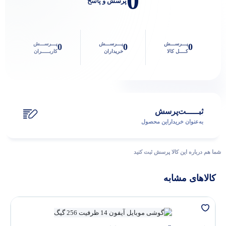
0
پرسش و پاسخ
پاسخگوی سوالات شما هستیم
پـــرســـش
پـــرســـش
پـــرســـش
0
0
0
کــــل کالا
خریداران
کاربـــــران
ثبـــــت‌پرسش
به‌عنوان ‌خریدار‌این‌ محصول
شما هم درباره این کالا پرسش ثبت کنید
کالاهای مشابه