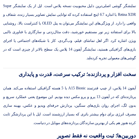
نمایشگر گوشی اصلی‌ترین دلیل محبوبیت نسخه پلاس است. اپل از یک نمایشگر Super
Retina XDR با اندازه 6.7 اینچ استفاده کرده که توانایی نمایش تصاویر بسیار زنده، شفاف و
واقعی را دارد. از ویژگی‌های این نمایشگر می‌توان به پنل OLED با کنتراست بالا، روشنایی
بالا برای استفاده زیر نور مستقیم خورشید، دقت مثال‌زدنی و سازگاری با فناوری دالبی
ویژن اشاره کرد. اگر اهل تماشای فیلم، وب‌گردی، کار با شبکه‌های اجتماعی یا اجرای
بازی‌های گرافیکی هستید، نمایشگر آیفون 14 پلاس یک سطح بالاتر از چیزی است که در
گوشی‌های معمولی تجربه کرده‌اید.
سخت افزار و پردازنده؛ ترکیب سرعت، قدرت و پایداری
آیفون 14 پلاس، از چیپ قدرتمند A15 Bionic با 5 هسته گرافیکی استفاده می‌کند. همان
پردازنده‌ای که در آیفون 13 پرو و پرو مکس دیده بودیم. این موضوع یعنی عملکرد سریع و
بدون لگ، اجرای روان بازی‌های سنگین، پردازش حرفه‌ای ویدیو و عکس، بهینه سازی
مصرف انرژی برای دوام بیشتر باتری که بسیار ارزشمند است. اپل با این پردازشگر ثابت
کرده هنوز هم یکی از بهترین سازندگان پردازنده‌های موبایل در دنیاست.
دوربین‌ها؛ ثبت واقعیت نه فقط تصویر