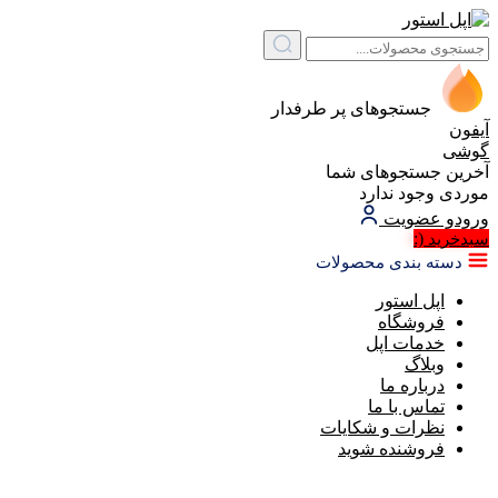
جستجوهای پر طرفدار
آیفون
گوشی
آخرین جستجوهای شما
موردی وجود ندارد
ورود
و عضویت
(:
سبد‌خرید
دسته بندی محصولات
اپل استور
فروشگاه
خدمات اپل
وبلاگ
درباره ما
تماس با ما
نظرات و شکایات
فروشنده شوید