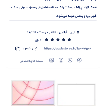
آیمک 24 اینچ M1 در هفت رنگ مختلف شامل آبی، سبز، صورتی، سفید،
قرمز، زرد و بنفش عرضه می‌شود.
0
آیا این مقاله را دوست داشتید؟
از
5
0
رای
کپی آدرس
https://applestoree.ir/?p=33506
شبکه های اجتماعی