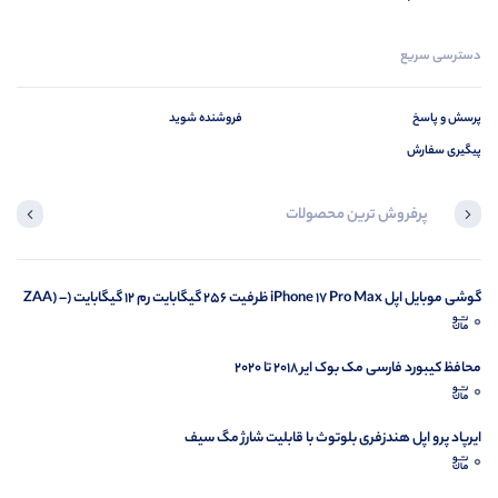
دسترسی سریع
پرسش و پاسخ
فروشنده شوید
پیگیری سفارش
پرفروش ترین محصولات
محصولی مشاهده نکرده‌اید
گوشی موبایل اپل iPhone 17 Pro Max ظرفیت 256 گیگابایت رم 12 گیگابایت (ZAA) –
0
Not Active رجیستر شده
مشاهده محصولات
محافظ کیبورد فارسی مک بوک ایر 2018 تا 2020
0
ایرپاد پرو اپل هندزفری بلوتوث با قابلیت شارژ مگ سیف
0