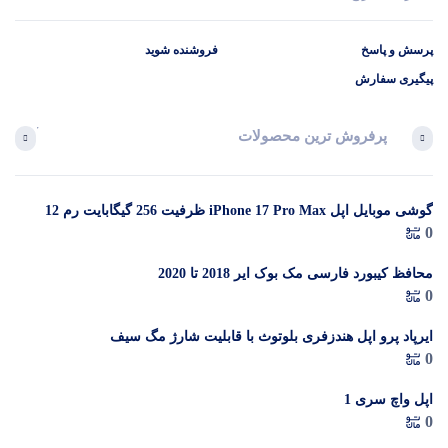
پرسش و پاسخ
فروشنده شوید
پیگیری سفارش
پرفروش ترین محصولات
آخرین 
گوشی موبایل اپل iPhone 17 Pro Max ظرفیت 256 گیگابایت رم 12
در 
0
گیگابایت (ZAA) – Not Active رجیستر شده
م
محافظ کیبورد فارسی مک بوک ایر 2018 تا 2020
0
ایرپاد پرو اپل هندزفری بلوتوث با قابلیت شارژ مگ سیف
0
اپل واچ سری 1
0